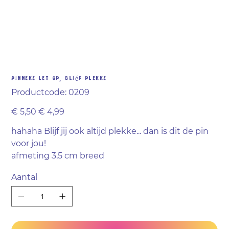
Pinneke Let op, Bliéf Plekke
Productcode
Productcode:
0209
0209
Originele
Verkoopprijs
€ 5,50
€ 4,99
prijs
hahaha Blijf jij ook altijd plekke... dan is dit de pin
voor jou!
afmeting 3,5 cm breed
Aantal