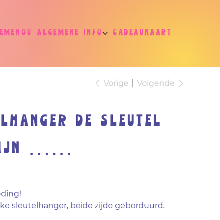
jemenou
Algemene info
Cadeaukaart
Vorige
Volgende
elhanger De sleutel
jn ......
s
eding!
ke sleutelhanger, beide zijde geborduurd.