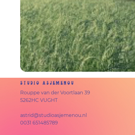
Studio Asjemenou
Rouppe van der Voortlaan 39
5262HC VUGHT
astrid@studioasjemenou.nl
0031 651485789