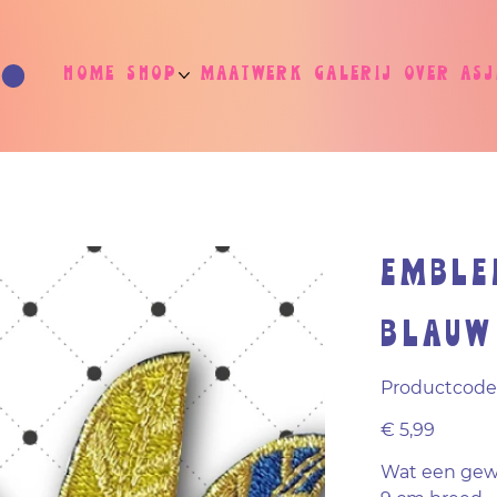
Home
Shop
Maatwerk
Galerij
Over As
Emble
Blauw
Productcode
Prijs
€ 5,99
Wat een gew