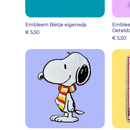
Embleem Bietje eigenwijs
Emblee
Oeteld
Prijs
€ 5,50
Prijs
€ 5,50