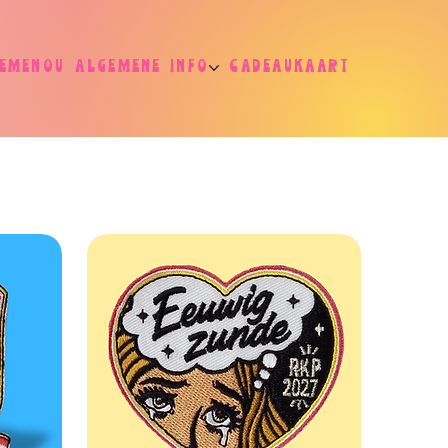
jemenou
Algemene info
Cadeaukaart