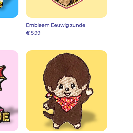
Embleem Eeuwig zunde
Prijs
€ 5,99