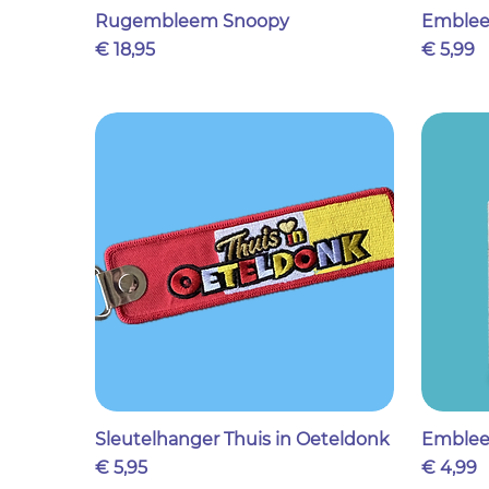
Rugembleem Snoopy
Emblee
Prijs
Prijs
€ 18,95
€ 5,99
Sleutelhanger Thuis in Oeteldonk
Emblee
Prijs
Prijs
€ 5,95
€ 4,99