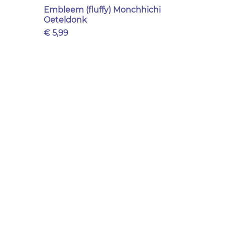
Embleem (fluffy) Monchhichi
Oeteldonk
Prijs
€ 5,99