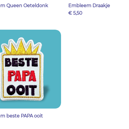
m Queen Oeteldonk
Embleem Draakje
Prijs
€ 5,50
m beste PAPA ooit