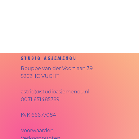
Studio Asjemenou
Rouppe van der Voortlaan 39
5262HC VUGHT
astrid@studioasjemenou.nl
0031 651485789
KvK
66677084
Voorwaarden
Verkooppunten