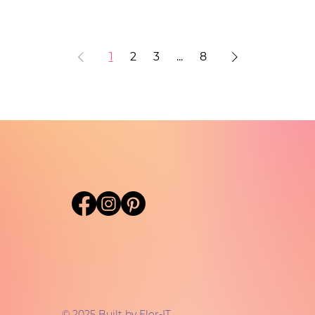
1
2
3
...
8
© 2025 Built by
Flor-IT