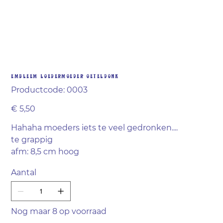
Embleem Loedermoeder Oeteldonk
Productcode
Productcode:
0003
0003
Prijs
€ 5,50
Hahaha moeders iets te veel gedronken....
te grappig
afm: 8,5 cm hoog
Aantal
Nog maar 8 op voorraad