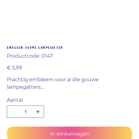
Embleem GOUWE LAMPEGATTER
Productcode
Productcode:
0147
0147
Prijs
€ 5,99
Prachtig embleem voor al die gouwe
lampegatters...
Aantal
In winkelwagen