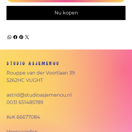
Nu kopen
Studio Asjemenou
Rouppe van der Voortlaan 39
5262HC VUGHT
astrid@studioasjemenou.nl
0031 651485789
KvK
66677084
Voorwaarden