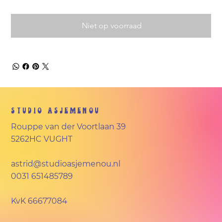
Niet op voorraad
Studio Asjemenou
Rouppe van der Voortlaan 39
5262HC VUGHT
astrid@studioasjemenou.nl
0031 651485789
KvK
66677084