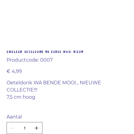
Embleem Oeteldonk wa bende mooi NIEUW
Productcode
Productcode:
0007
0007
Prijs
€ 4,99
Oeteldonk WA BENDE MOOI... NIEUWE
COLLECTIE!!!
7,5 cm hoog
Aantal