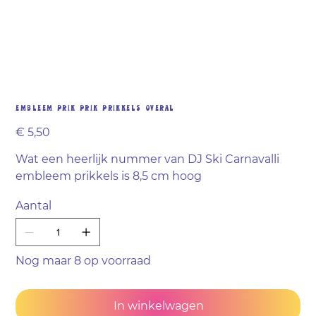
Embleem Prik prik prikkels overal
Prijs
€ 5,50
Wat een heerlijk nummer van DJ Ski Carnavalli
embleem prikkels is 8,5 cm hoog
Aantal
Nog maar 8 op voorraad
In winkelwagen