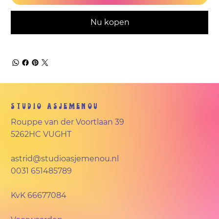
Nu kopen
Studio Asjemenou
Rouppe van der Voortlaan 39
5262HC VUGHT
astrid@studioasjemenou.nl
0031 651485789
KvK
66677084