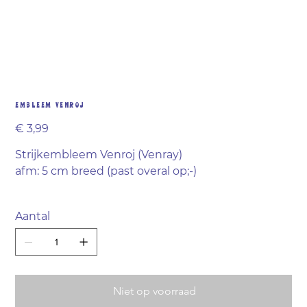
Embleem Venroj
Prijs
€ 3,99
Strijkembleem Venroj (Venray)
afm: 5 cm breed (past overal op;-)
Aantal
Niet op voorraad