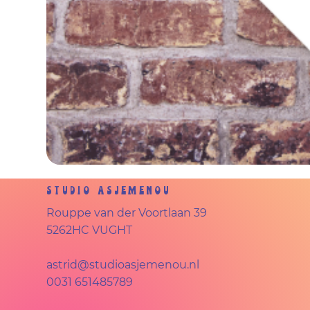
Studio Asjemenou
Rouppe van der Voortlaan 39
5262HC VUGHT
astrid@studioasjemenou.nl
0031 651485789