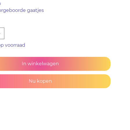
m
orgeboorde gaatjes
p voorraad
In winkelwagen
Nu kopen