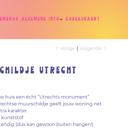
jemenou
Algemene info
Cadeaukaart
Vorige
Volgende
childje Utrecht
uw huis een écht “Utrechts monument”
rechtse muurschildje geeft jouw woning net
tra karakter.
 kunststof
endig (dus kan gewoon buiten hangen!)