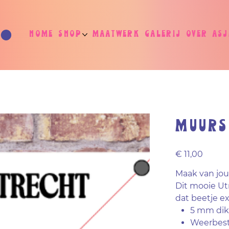
Home
Shop
Maatwerk
Galerij
Over As
Muurs
Prijs
€ 11,00
Maak van jo
Dit mooie Ut
dat beetje ex
5 mm dik
Weerbest