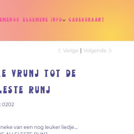
jemenou
Algemene info
Cadeaukaart
Vorige
Volgende
ke VRUNJ tot de
leste RUNJ
Productcode
:
0202
0202
eke van een nog leuker liedje....