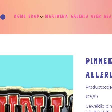
Home
Shop
Maatwerk
Galerij
Over As
Pinne
aller
Productcode
Prijs
€ 5,99
Geweldig pinn