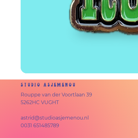
Studio Asjemenou
Rouppe van der Voortlaan 39
5262HC VUGHT
astrid@studioasjemenou.nl
0031 651485789