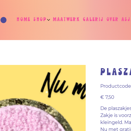
Home
Shop
Maatwerk
Galerij
Over As
Plasz
Productcode
Prijs
€ 7,50
De plaszakjes
Zakje is voorz
kleingeld. Ma
Nu met grat