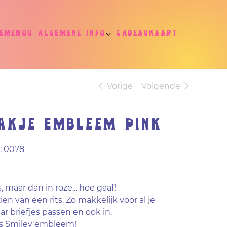
jemenou
Algemene info
Cadeaukaart
Vorige
Volgende
akje embleem PINK
Productcode
:
0078
0078
, maar dan in roze... hoe gaaf!
ien van een rits. Zo makkelijk voor al je
ar briefjes passen en ook in.
is Smiley embleem!