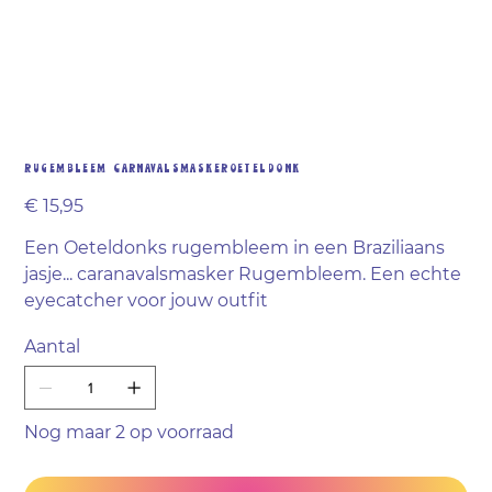
Rugembleem carnavalsmaskerOeteldonk
Prijs
€ 15,95
Een Oeteldonks rugembleem in een Braziliaans
jasje... caranavalsmasker Rugembleem. Een echte
eyecatcher voor jouw outfit
Aantal
Nog maar 2 op voorraad