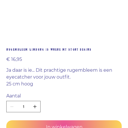
Rugembleem LIMBURG is where my story begins
Prijs
€ 16,95
Ja daar is ie... Dit prachtige rugembleem is een
eyecatcher voor jouw outfit.
25 cm hoog
Aantal
In winkelwagen