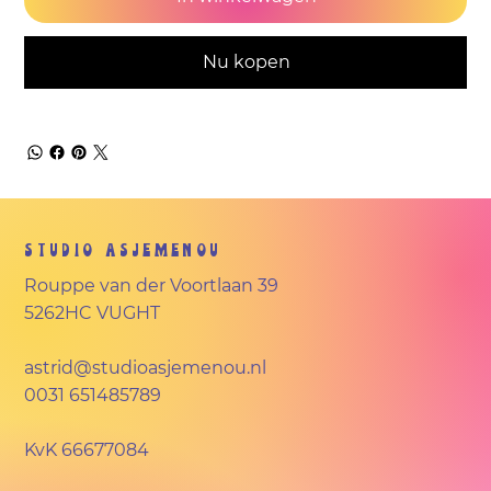
Nu kopen
Studio Asjemenou
Rouppe van der Voortlaan 39
5262HC VUGHT
astrid@studioasjemenou.nl
0031 651485789
KvK
66677084