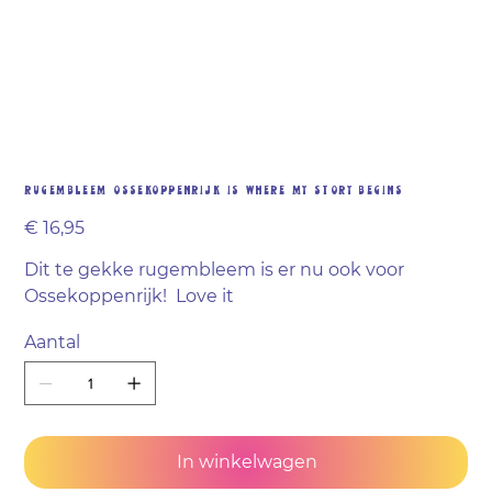
Rugembleem Ossekoppenrijk is where my story begins
Prijs
€ 16,95
Dit te gekke rugembleem is er nu ook voor
Ossekoppenrijk! Love it
Aantal
In winkelwagen