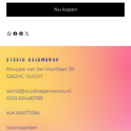
Nu kopen
Studio Asjemenou
Rouppe van der Voortlaan 39
5262HC VUGHT
astrid@studioasjemenou.nl
0031 651485789
KvK
66677084
Voorwaarden